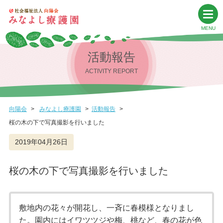
活動報告
ACTIVITY REPORT
向陽会
みなよし療護園
活動報告
桜の木の下で写真撮影を行いました
2019年04月26日
桜の木の下で写真撮影を行いました
敷地内の花々が開花し、一斉に春模様となりまし
た。園内にはイワツツジや梅、桃など、春の花が色