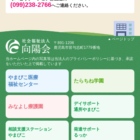
(099)238-2766
へご連絡ください。
ページトップ
〒891-1206
鹿児島市皆与志町1779番地
当ホームページ内の写真等は当法人のプライバシーポリシーに基づき、承諾
をいただいた上で掲載しています
やまびこ医療
たらちね学園
福祉センター
デイサポート
みなよし療護園
通所やまびこ
相談支援ステーション
発達サポート
やまびこ
るっか