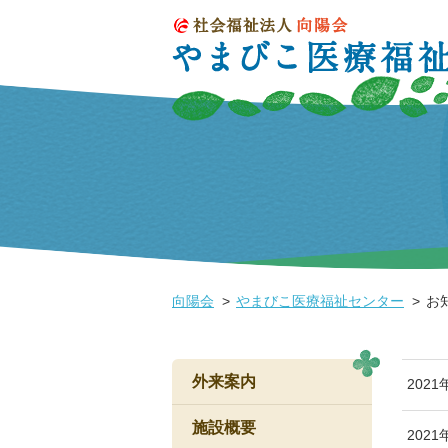
向陽会
やまびこ医療福祉センター
お
外来案内
2021
施設概要
2021