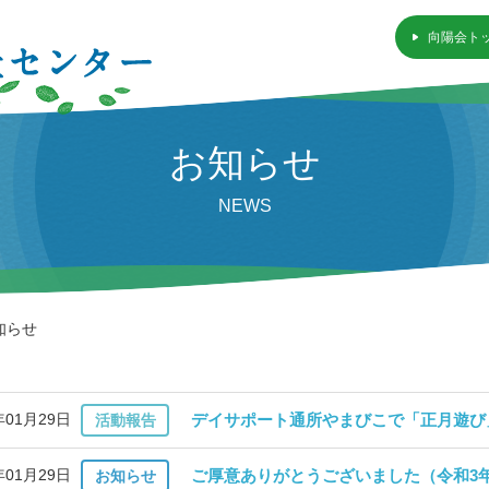
向陽会ト
お知らせ
NEWS
知らせ
年01月29日
デイサポート通所やまびこで「正月遊び
活動報告
年01月29日
ご厚意ありがとうございました（令和3年
お知らせ